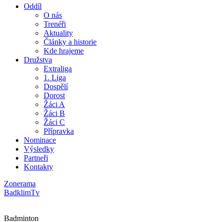
Oddíl
O nás
Trenéři
Aktuality
Články a historie
Kde hrajeme
Družstva
Extraliga
1. Liga
Dospělí
Dorost
Žáci A
Žáci B
Žáci C
Přípravka
Nominace
Výsledky
Partneři
Kontakty
Zonerama
BadklimTv
Badminton