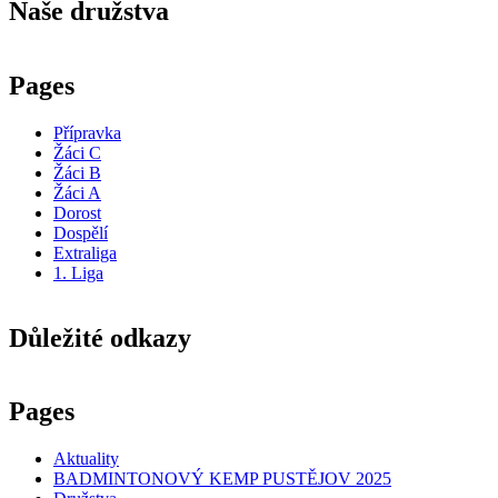
Naše družstva
Pages
Přípravka
Žáci C
Žáci B
Žáci A
Dorost
Dospělí
Extraliga
1. Liga
Důležité odkazy
Pages
Aktuality
BADMINTONOVÝ KEMP PUSTĚJOV 2025