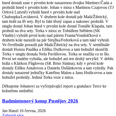
hned dostali zase v prvním kole nasazenou dvojku Martinec/Čada a
prohráli hned v prvním kole. Johan v mixu s Martinou Czajovou (TJ
Orlová Lutyně) vyhráli hned v prvním kole nad
Chaloupka/Leciánová. V druhem kole dostali pár Malá/Žibrický,
tam hráli na tři sety. Byl to fakt těsný zapas a nakonec prohráli. V
singlu dostal Johan hned v prvním kole dostal Tomáše Klapala, tam
prohrál na dva sety. Terka v mixu ze Tobiášem Stéblem (SK
Vitality) vyhráli první kolo nad párem Franta/Vondráčková v
druhem kole narazili na pár Stružka/Fedorková a tam také vyhrali.
Ve čtvrtfinále porazili pár Malá/Žibrický na dva sety. V semifinále
dostali Honzu Paulíka a Elišku Dufkovou a tam bohužel skončili.
Terka v singlu dostala Nelu Pavlišovou. Terka se snažila co to šlo.
První set malém vyhrála, ale bohužel ani ten druhý nevyšel. V deblu
hrála s Klárkou Fliglovou (SK Brno Slatina), kdy v první kole
dostaly Elišku Antalovou a Danielu Dušánkovou a tam vyhrály. Pak
dostaly nasazené jedničky Kateřinu Malou a Janu Hnilicovou a tam
bohužel prohrály. Jediná Terka veze z mixu.
Děkujeme Johanovi za vyčerpávající report a gratulace Terce ke
krásnému umístění.
Badmintonový kemp Pustějov 2026
Jan Hanzl
16 června, 2026
Zobrazit více