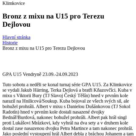
Klimkovice
Bronz z mixu na U15 pro Terezu
Dejlovou
Hlavní stránka
Historie
Bronz z mixu na U15 pro Terezu Dejlovou
GPA U15 Vendryně 23.09.-24.09.2023
Tuto sobotu a neděli se konal turnaj série GPA U15. Za Klimkovice
se vydali Jakub Härring, Terka Dejlová a bratři Kňazovčíci. Kuba v
mixu s Viktorii Bury (TJ Slavoj Český Těšín) hned v prvním kole
narazil na Hnilicová/Soukup. Kuba bojoval ze všech svých sil, ale
bohužel prohráli. Albert v mixu s Danielou Dušánkovou (TJ Sokol
Radotín) hned v prvním kole dostali nasazené dvojky
Bednář/Burdová, nakonec bohužel prohráli. Albert pak hrál singl
proti Lukášovi Mrázkovi, kdy vyhrál na dva sety a v druhem kole
dostal zase nasazenou dvojku Petra Martince a tam nakonec prohrál.
Jako poslední vystoupení hrál Albert debla z bráchou Johanem a tam