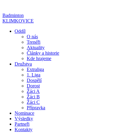
Přejít
k
Badminton
obsahu
KLIMKOVICE
Oddíl
O nás
Trenéři
Aktuality
Články a historie
Kde hrajeme
Družstva
Extraliga
1. Liga
Dospělí
Dorost
Žáci A
Žáci B
Žáci C
Přípravka
Nominace
Výsledky
Partneři
Kontakty