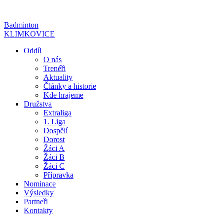
Přejít
k
Badminton
obsahu
KLIMKOVICE
Oddíl
O nás
Trenéři
Aktuality
Články a historie
Kde hrajeme
Družstva
Extraliga
1. Liga
Dospělí
Dorost
Žáci A
Žáci B
Žáci C
Přípravka
Nominace
Výsledky
Partneři
Kontakty