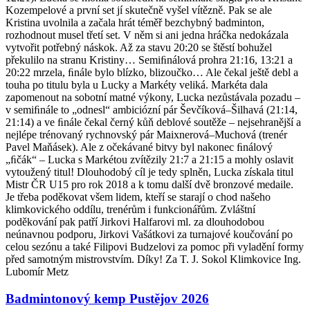
Kozempelové a první set jí skutečně vyšel vítězně. Pak se ale
Kristina uvolnila a začala hrát téměř bezchybný badminton,
rozhodnout musel třetí set. V něm si ani jedna hráčka nedokázala
vytvořit potřebný náskok. Až za stavu 20:20 se štěstí bohužel
překulilo na stranu Kristiny… Semiﬁnálová prohra 21:16, 13:21 a
20:22 mrzela, ﬁnále bylo blízko, blizoučko… Ale čekal ještě debl a
touha po titulu byla u Lucky a Markéty veliká. Markéta dala
zapomenout na sobotní matné výkony, Lucka nezůstávala pozadu –
v semiﬁnále to „odnesl“ ambiciózní pár Ševčíková–Šilhavá (21:14,
21:14) a ve ﬁnále čekal černý kůň deblové soutěže – nejsehranější a
nejlépe trénovaný rychnovský pár Maixnerová–Muchová (trenér
Pavel Maňásek). Ale z očekávané bitvy byl nakonec ﬁnálový
„ﬁčák“ – Lucka s Markétou zvítězily 21:7 a 21:15 a mohly oslavit
vytoužený titul! Dlouhodobý cíl je tedy splněn, Lucka získala titul
Mistr ČR U15 pro rok 2018 a k tomu další dvě bronzové medaile.
Je třeba poděkovat všem lidem, kteří se starají o chod našeho
klimkovického oddílu, trenérům i funkcionářům. Zvláštní
poděkování pak patří Jirkovi Halfarovi ml. za dlouhodobou
neúnavnou podporu, Jirkovi Vašátkovi za turnajové koučování po
celou sezónu a také Filipovi Budzelovi za pomoc při vyladění formy
před samotným mistrovstvím. Díky! Za T. J. Sokol Klimkovice Ing.
Lubomír Metz
Badmintonový kemp Pustějov 2026