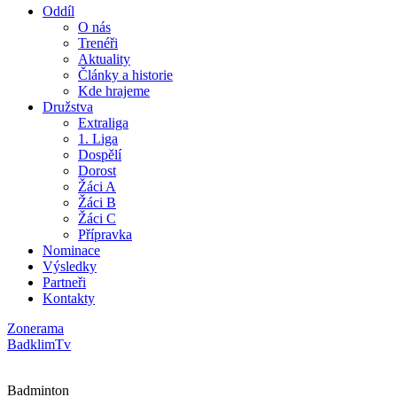
Oddíl
O nás
Trenéři
Aktuality
Články a historie
Kde hrajeme
Družstva
Extraliga
1. Liga
Dospělí
Dorost
Žáci A
Žáci B
Žáci C
Přípravka
Nominace
Výsledky
Partneři
Kontakty
Zonerama
BadklimTv
Badminton