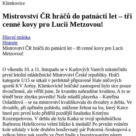
Klimkovice
Mistrovství ČR hráčů do patnácti let – tři
cenné kovy pro Lucii Metzovou!
Hlavní stránka
Historie
Mistrovství ČR hráčů do patnácti let – tři cenné kovy pro Lucii
Metzovou!
O víkendu 10. a 11. listopadu se v Karlových Varech uskutečnilo
první letošní mládežnické Mistrovství České republiky. Hráči
kategorie U15 se utkali v perfektně připravené Hale míčových
sportů KV Arény. Klimkovické hráčské zastoupení bylo sice pouze
dvoučlenné, ale věřili jsme, že kvantitu nahradíme kvalitou. A to se
téměř beze zbytku povedlo! Naše mladší playerka – Kateřina
Osladilová – se na mistrovství kvaliﬁkovala do dvouhry a debla. Ve
dvouhře, při zpětném pohledu, můžeme žehrat na los, který Katce
hned pro první kolo přidělil pozdější ﬁnalistku Kristýnu
Kozempelovou. V deblu ale byla Katka se svojí spoluhráčkou
Barborou Helešicovou velmi blízko k medaili! Po prvním volném
kole udolaly v kole druhém houževnatý pár Pokorná–Soukupová a
velkou bitvu pak svedly ve čtvrt ﬁnále s favorizovaným párem