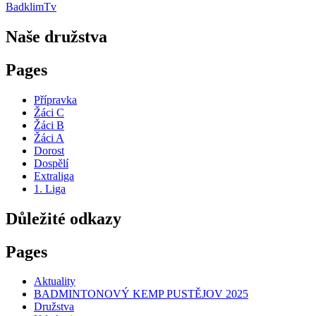
BadklimTv
Naše družstva
Pages
Přípravka
Žáci C
Žáci B
Žáci A
Dorost
Dospělí
Extraliga
1. Liga
Důležité odkazy
Pages
Aktuality
BADMINTONOVÝ KEMP PUSTĚJOV 2025
Družstva