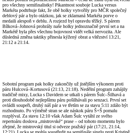
pro všechny semiﬁnalistky! Pikantnost souboje Lucka versus
Markéta podtrhuje fakt, že obě holky vytvořily pro MČR společný
deblový pár a bylo otázkou, jak se zklamaná Markéta porve o
medaili alespoň v deblu. A rozjezd byl opravdu těžký. S párem
Bílková–Johnová prohrály naše holky jednoznačně první set a na
Markétě byla přes všechnu bojovnost vidět velká nervozita. Ale
důsledná změna taktiky přinesla kýžený obrat a vítězství 13:21,
21:12 a 21:14.
Sobotní program pak holky zakončily už jistějším výkonem proti
páru Hulcová–Kortusová (21:13, 21:18). Nedělní program zahájily
tradičně mixy, Lucka s Davidem se utkali s párem Šulc–Šilhavá a
proti dlouhodobě nejlepšímu páru pošilhávali po senzaci. První set
ovládli soupeři, druhý náš pár a ve třetím se za stavu 5:11 zdálo být
rozhodnuto. Po výměně stran se ale náskok páru Š+Š pomalu
rozplýval. Za stavu 12:10 však Adam Šulc vytáhl ze svého
repertoáru doslova „mistrovské“ prase – od tohoto momentu bylo
zřejmé, že mistrovský titul si odveze pražský pár (17:21, 21:14,
12:21). Lucka se mohla soustředit na semiﬁnále singlu proti Kristině