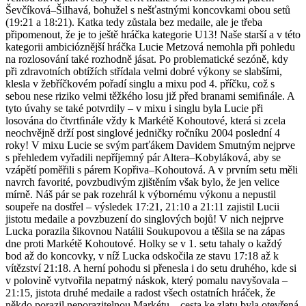
Ševčíková–Šilhavá, bohužel s nešťastnými koncovkami obou setů
(19:21 a 18:21). Katka tedy zůstala bez medaile, ale je třeba
připomenout, že je to ještě hráčka kategorie U13! Naše starší a v této
kategorii ambicióznější hráčka Lucie Metzová nemohla při pohledu
na rozlosování také rozhodně jásat. Po problematické sezóně, kdy
při zdravotních obtížích střídala velmi dobré výkony se slabšími,
klesla v žebříčkovém pořadí singlu a mixu pod 4. příčku, což s
sebou nese riziko velmi těžkého losu již před branami semiﬁnále. A
tyto úvahy se také potvrdily – v mixu i singlu byla Lucie při
losována do čtvrtﬁnále vždy k Markétě Kohoutové, která si zcela
neochvějně drží post singlové jedničky ročníku 2004 poslední 4
roky! V mixu Lucie se svým parťákem Davidem Smutným nejprve
s přehledem vyřadili nepříjemný pár Altera–Kobyláková, aby se
vzápětí poměřili s párem Kopřiva–Kohoutová. A v prvním setu měli
navrch favorité, povzbudivým zjištěním však bylo, že jen velice
mírně. Náš pár se pak rozehrál k výbornému výkonu a nepustil
soupeře na dostřel – výsledek 17:21, 21:10 a 21:11 zajistil Lucii
jistotu medaile a povzbuzení do singlových bojů! V nich nejprve
Lucka porazila šikovnou Natálii Soukupovou a těšila se na zápas
dne proti Markétě Kohoutové. Holky se v 1. setu tahaly o každý
bod až do koncovky, v níž Lucka odskočila ze stavu 17:18 až k
vítězství 21:18. A herní pohodu si přenesla i do setu druhého, kde si
v polovině vytvořila nepatrný náskok, který pomalu navyšovala –
21:15, jistota druhé medaile a radost všech ostatních hráček, že
někdo porazil neporazitelnou Markétu – cesta ke zlatu byla otevřená