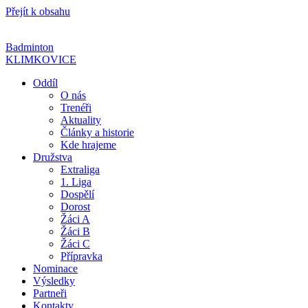
Přejít k obsahu
Badminton
KLIMKOVICE
Oddíl
O nás
Trenéři
Aktuality
Články a historie
Kde hrajeme
Družstva
Extraliga
1. Liga
Dospělí
Dorost
Žáci A
Žáci B
Žáci C
Přípravka
Nominace
Výsledky
Partneři
Kontakty