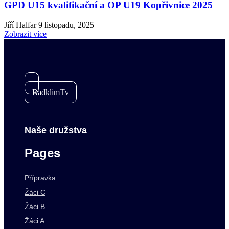
GPD U15 kvalifikační a OP U19 Kopřivnice 2025
Jiří Halfar
9 listopadu, 2025
Zobrazit více
BadklimTv
Naše družstva
Pages
Přípravka
Žáci C
Žáci B
Žáci A