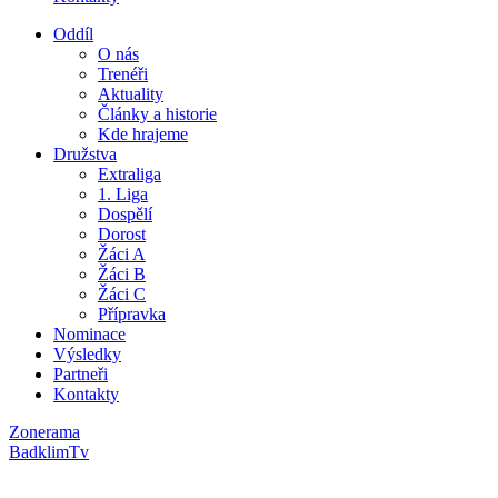
Oddíl
O nás
Trenéři
Aktuality
Články a historie
Kde hrajeme
Družstva
Extraliga
1. Liga
Dospělí
Dorost
Žáci A
Žáci B
Žáci C
Přípravka
Nominace
Výsledky
Partneři
Kontakty
Zonerama
BadklimTv