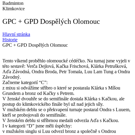
Badminton
Klimkovice
GPC + GPD Dospělých Olomouc
Hlavní stránka
Historie
GPC + GPD Dospělých Olomouc
Tento víkend proběhlo olomoucké cédéčko. Na turnaj jsme vyjeli v
této sestavě: Verča Dejlová, Kačka Frischová, Klárka Petrušková,
Aďa Závodná, Ondra Broda, Petr Tomala, Luu Lam Tung a Ondra
Závodný.
Začneme kategorií “C”:
z mixu si odvážíme stříbro o které se postarala Klárka s Míšou
Grundem a bronz od Kačky s Petrem.
V ženské dvouhře se do semifinále dostala Klárka s Kačkou, ale
postup do klimkovického finále byl už nad jejich síly.
V mužském deblu se o překvapení turnaje postaral Ondra s Luuem,
kteří se probojovali do semifinále.
V ženském deblu si stříbrnou medaili odvezla Aďa s Kačkou.
I v kategorii “D” jsme měli úspěchy:
v mužském singlu si Luu odvezl bronz a společně s Ondrou