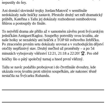
nepustily do hry.
Ani domácí slovinské trojky Jordan/Matovič v semifinále
nedokázaly naše hráčky zastavit. Přestože druhý set měl dramatický
průběh, Kateřina s Tallu jej dokázaly rozhodnout osmibodovou
šňůrou a postoupily do finále.
To největší drama ale přišlo až v samotném závěru proti švýcarským
jedničkám Amiguet/Ragloz. Soupeřky potvrdily svou kvalitu, ale
naše holky se nezalekly ani hráček z TOP 60 světového žebříčku.
Po ztraceném prvním setu dokázaly srovnat a v rozhodujícím dějství
otočily nepříznivý stav. Druhý mečbol už proměnily – a po 54
minutách vybojovaly vítězství 12:21, 21:18 a 22:20! 🏆. Pro obě
hráčky šlo o pátý společný turnaj a hned první vítězný.
Tallu se navíc podařilo probojovat i do čtvrtfinále dvouhry, kde
ukázala svou kvalitu proti silným soupeřkám, ale nakonec těsně
nestačila na Švýcarku Ruhandu.