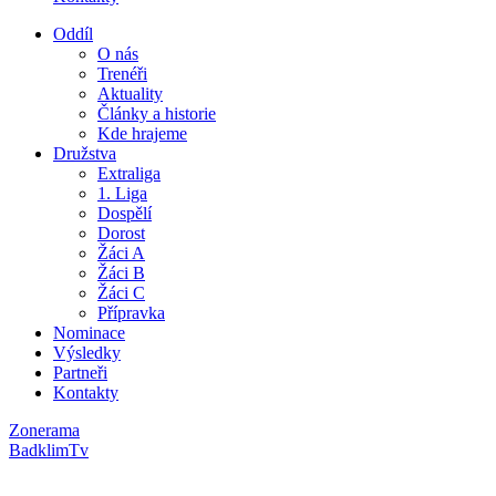
Oddíl
O nás
Trenéři
Aktuality
Články a historie
Kde hrajeme
Družstva
Extraliga
1. Liga
Dospělí
Dorost
Žáci A
Žáci B
Žáci C
Přípravka
Nominace
Výsledky
Partneři
Kontakty
Zonerama
BadklimTv