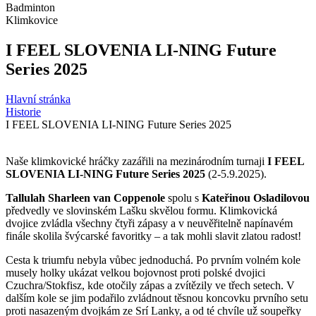
Badminton
Klimkovice
I FEEL SLOVENIA LI-NING Future
Series 2025
Hlavní stránka
Historie
I FEEL SLOVENIA LI-NING Future Series 2025
Naše klimkovické hráčky zazářili na mezinárodním turnaji
I FEEL
SLOVENIA LI-NING Future Series 2025
(2-5.9.2025).
Tallulah Sharleen van Coppenole
spolu s
Kateřinou Osladilovou
předvedly ve slovinském Lašku skvělou formu. Klimkovická
dvojice zvládla všechny čtyři zápasy a v neuvěřitelně napínavém
finále skolila švýcarské favoritky – a tak mohli slavit zlatou radost!
Cesta k triumfu nebyla vůbec jednoduchá. Po prvním volném kole
musely holky ukázat velkou bojovnost proti polské dvojici
Czuchra/Stokfisz, kde otočily zápas a zvítězily ve třech setech. V
dalším kole se jim podařilo zvládnout těsnou koncovku prvního setu
proti nasazeným dvojkám ze Srí Lanky, a od té chvíle už soupeřky