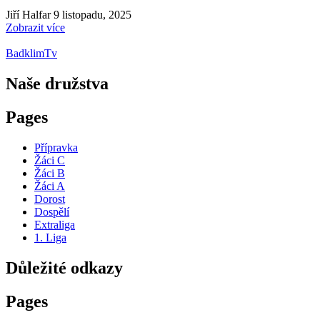
Jiří Halfar
9 listopadu, 2025
Zobrazit více
BadklimTv
Naše družstva
Pages
Přípravka
Žáci C
Žáci B
Žáci A
Dorost
Dospělí
Extraliga
1. Liga
Důležité odkazy
Pages