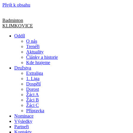
Přejít k obsahu
Badminton
KLIMKOVICE
Oddíl
O nás
Trenéři
Aktuality
Články a historie
Kde hrajeme
Družstva
Extraliga
1. Liga
Dospělí
Dorost
Žáci A
Žáci B
Žáci C
Přípravka
Nominace
Výsledky
Partneři
Kontakty