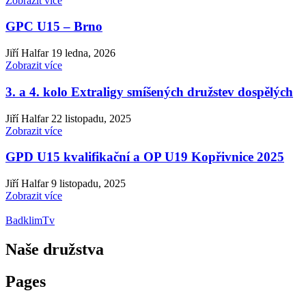
Zobrazit více
GPC U15 – Brno
Jiří Halfar
19 ledna, 2026
Zobrazit více
3. a 4. kolo Extraligy smíšených družstev dospělých
Jiří Halfar
22 listopadu, 2025
Zobrazit více
GPD U15 kvalifikační a OP U19 Kopřivnice 2025
Jiří Halfar
9 listopadu, 2025
Zobrazit více
BadklimTv
Naše družstva
Pages