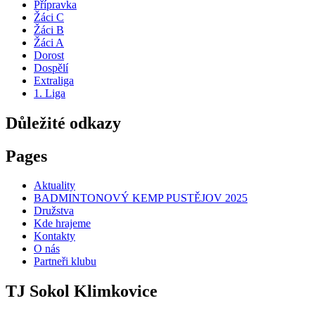
Přípravka
Žáci C
Žáci B
Žáci A
Dorost
Dospělí
Extraliga
1. Liga
Důležité odkazy
Pages
Aktuality
BADMINTONOVÝ KEMP PUSTĚJOV 2025
Družstva
Kde hrajeme
Kontakty
O nás
Partneři klubu
TJ Sokol Klimkovice