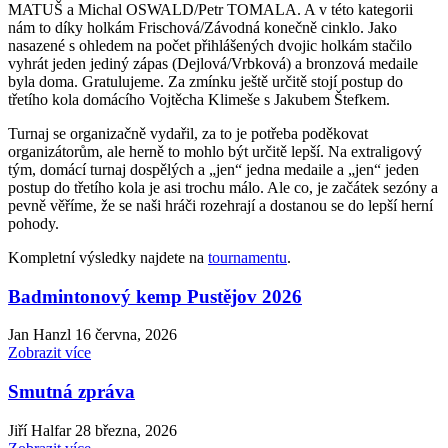
MATUŠ a Michal OSWALD/Petr TOMALA. A v této kategorii
nám to díky holkám Frischová/Závodná konečně cinklo. Jako
nasazené s ohledem na počet přihlášených dvojic holkám stačilo
vyhrát jeden jediný zápas (Dejlová/Vrbková) a bronzová medaile
byla doma. Gratulujeme. Za zmínku ještě určitě stojí postup do
třetího kola domácího Vojtěcha Klimeše s Jakubem Štefkem.
Turnaj se organizačně vydařil, za to je potřeba poděkovat
organizátorům, ale herně to mohlo být určitě lepší. Na extraligový
tým, domácí turnaj dospělých a „jen“ jedna medaile a „jen“ jeden
postup do třetího kola je asi trochu málo. Ale co, je začátek sezóny a
pevně věříme, že se naši hráči rozehrají a dostanou se do lepší herní
pohody.
Kompletní výsledky najdete na
tournament
u
.
Badmintonový kemp Pustějov 2026
Jan Hanzl
16 června, 2026
Zobrazit více
Smutná zpráva
Jiří Halfar
28 března, 2026