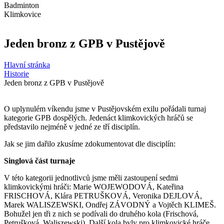
Badminton
Klimkovice
Jeden bronz z GPB v Pustějově
Hlavní stránka
Historie
Jeden bronz z GPB v Pustějově
O uplynulém víkendu jsme v Pustějovském exilu pořádali turnaj
kategorie GPB dospělých. Jedenáct klimkovických hráčů se
představilo nejméně v jedné ze tří disciplín.
Jak se jim dařilo zkusíme zdokumentovat dle disciplín:
Singlová část turnaje
V této kategorii jednotlivců jsme měli zastoupení sedmi
klimkovickými hráči: Marie WOJEWODOVÁ, Kateřina
FRISCHOVÁ, Klára PETRUŠKOVÁ, Veronika DEJLOVÁ,
Marek WALISZEWSKI, Ondřej ZÁVODNÝ a Vojtěch KLIMEŠ.
Bohužel jen tři z nich se podívali do druhého kola (Frischová,
Petrušková, Waliszewski). Další kola byly pro klimkovické hráče