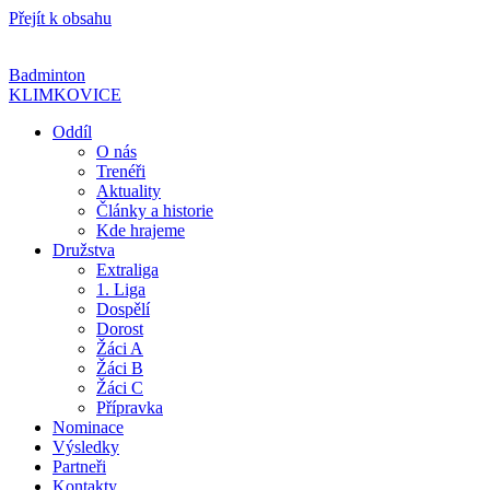
Přejít k obsahu
Badminton
KLIMKOVICE
Oddíl
O nás
Trenéři
Aktuality
Články a historie
Kde hrajeme
Družstva
Extraliga
1. Liga
Dospělí
Dorost
Žáci A
Žáci B
Žáci C
Přípravka
Nominace
Výsledky
Partneři
Kontakty