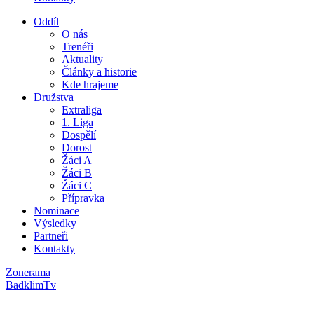
Oddíl
O nás
Trenéři
Aktuality
Články a historie
Kde hrajeme
Družstva
Extraliga
1. Liga
Dospělí
Dorost
Žáci A
Žáci B
Žáci C
Přípravka
Nominace
Výsledky
Partneři
Kontakty
Zonerama
BadklimTv