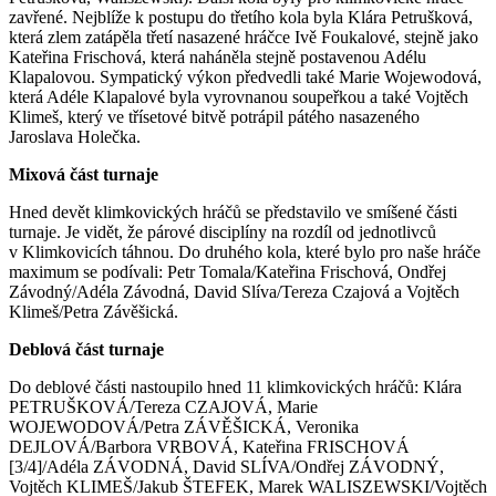
zavřené. Nejblíže k postupu do třetího kola byla Klára Petrušková,
která zlem zatápěla třetí nasazené hráčce Ivě Foukalové, stejně jako
Kateřina Frischová, která naháněla stejně postavenou Adélu
Klapalovou. Sympatický výkon předvedli také Marie Wojewodová,
která Adéle Klapalové byla vyrovnanou soupeřkou a také Vojtěch
Klimeš, který ve třísetové bitvě potrápil pátého nasazeného
Jaroslava Holečka.
Mixová část turnaje
Hned devět klimkovických hráčů se představilo ve smíšené části
turnaje. Je vidět, že párové disciplíny na rozdíl od jednotlivců
v Klimkovicích táhnou. Do druhého kola, které bylo pro naše hráče
maximum se podívali: Petr Tomala/Kateřina Frischová, Ondřej
Závodný/Adéla Závodná, David Slíva/Tereza Czajová a Vojtěch
Klimeš/Petra Závěšická.
Deblová část turnaje
Do deblové části nastoupilo hned 11 klimkovických hráčů: Klára
PETRUŠKOVÁ/Tereza CZAJOVÁ, Marie
WOJEWODOVÁ/Petra ZÁVĚŠICKÁ, Veronika
DEJLOVÁ/Barbora VRBOVÁ, Kateřina FRISCHOVÁ
[3/4]/Adéla ZÁVODNÁ, David SLÍVA/Ondřej ZÁVODNÝ,
Vojtěch KLIMEŠ/Jakub ŠTEFEK, Marek WALISZEWSKI/Vojtěch