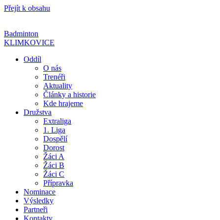
Přejít k obsahu
Badminton
KLIMKOVICE
Oddíl
O nás
Trenéři
Aktuality
Články a historie
Kde hrajeme
Družstva
Extraliga
1. Liga
Dospělí
Dorost
Žáci A
Žáci B
Žáci C
Přípravka
Nominace
Výsledky
Partneři
Kontakty