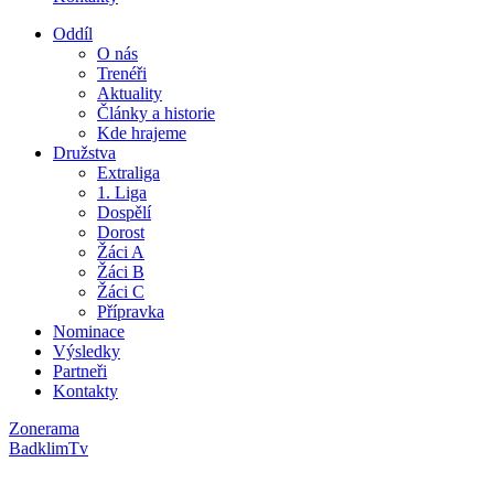
Oddíl
O nás
Trenéři
Aktuality
Články a historie
Kde hrajeme
Družstva
Extraliga
1. Liga
Dospělí
Dorost
Žáci A
Žáci B
Žáci C
Přípravka
Nominace
Výsledky
Partneři
Kontakty
Zonerama
BadklimTv