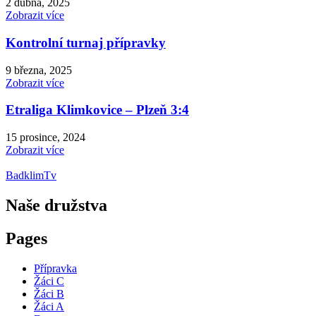
2 dubna, 2025
Zobrazit více
Kontrolní turnaj přípravky
9 března, 2025
Zobrazit více
Etraliga Klimkovice – Plzeň 3:4
15 prosince, 2024
Zobrazit více
BadklimTv
Naše družstva
Pages
Přípravka
Žáci C
Žáci B
Žáci A