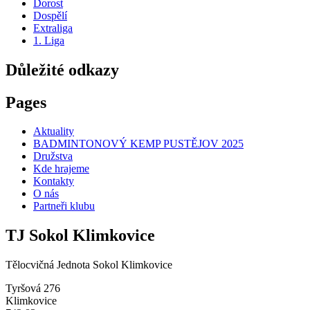
Dorost
Dospělí
Extraliga
1. Liga
Důležité odkazy
Pages
Aktuality
BADMINTONOVÝ KEMP PUSTĚJOV 2025
Družstva
Kde hrajeme
Kontakty
O nás
Partneři klubu
TJ Sokol Klimkovice
Tělocvičná Jednota Sokol Klimkovice
Tyršová 276
Klimkovice